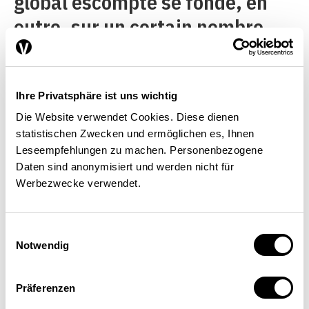
global escompté se fonde, en
outre, sur un certain nombre
d’observations empiriques.Le
taux de croissance potentiel est
par définition une variable non
Ihre Privatsphäre ist uns wichtig
Die Website verwendet Cookies. Diese dienen
observable. Pour le saisir, il
statistischen Zwecken und ermöglichen es, Ihnen
faudrait dans l’idéal spécifier
Leseempfehlungen zu machen. Personenbezogene
Daten sind anonymisiert und werden nicht für
une fonction de production
Werbezwecke verwendet.
macroécono-mique intégrale et
l’évaluer numériquement sur la
Einwilligungsauswahl
base de séries chronologiques
Notwendig
des principaux facteurs de
Präferenzen
production (intrants) ainsi que