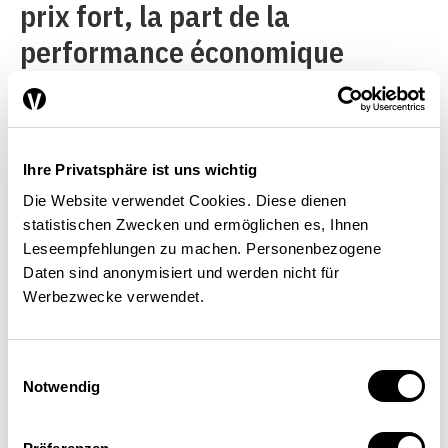
prix fort, la part de la
performance économique
transférée dans les pays
exportateurs de pétrole devient
une charge de plus en plus
Ihre Privatsphäre ist uns wichtig
lourde. À moyen terme, cela
Die Website verwendet Cookies. Diese dienen
pourrait renforcer la quête
statistischen Zwecken und ermöglichen es, Ihnen
Leseempfehlungen zu machen. Personenbezogene
d’énergies de substitution. Le
Daten sind anonymisiert und werden nicht für
prix du brut joue donc aussi un
Werbezwecke verwendet.
rôle d’indicateur quant à la
rentabilité des projets
Einwilligungsauswahl
Notwendig
d’énergies alternatives et
renouvelables, ou pour les