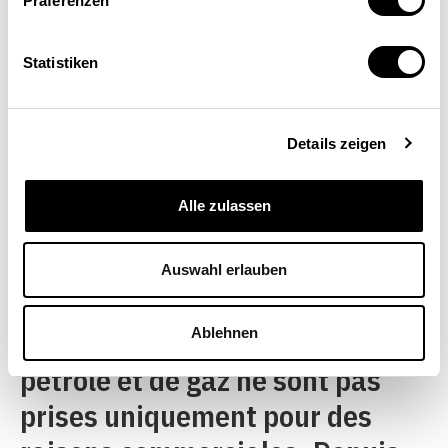
Präferenzen
mesures destinées à améliorer
l’efficacité énergétique.
Statistiken
Details zeigen
L’hégémonie des compagnies
nationales de pétrole et de gaz
Alle zulassen
Auswahl erlauben
Les décisions d’investir dans
des projets d’extraction de
Ablehnen
pétrole et de gaz ne sont pas
prises uniquement pour des