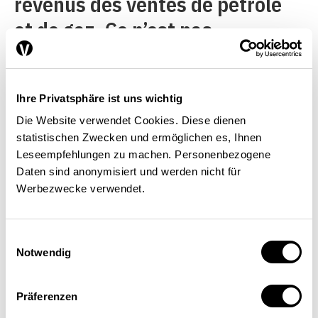
revenus des ventes de pétrole
et de gaz. Ce n’est pas
seulement pour nous, mais bien
plus encore pour eux que le
Ihre Privatsphäre ist uns wichtig
commerce des énergies fossiles
Die Website verwendet Cookies. Diese dienen
constitue des risques majeurs
statistischen Zwecken und ermöglichen es, Ihnen
pouvant conduire à des
Leseempfehlungen zu machen. Personenbezogene
Daten sind anonymisiert und werden nicht für
impasses relativement
Werbezwecke verwendet.
importantes en matière de
politique intérieure. Ainsi, dans
Einwilligungsauswahl
quelques pays, une grande part
Notwendig
des revenus pétroliers ou
Präferenzen
gaziers reviennent à la