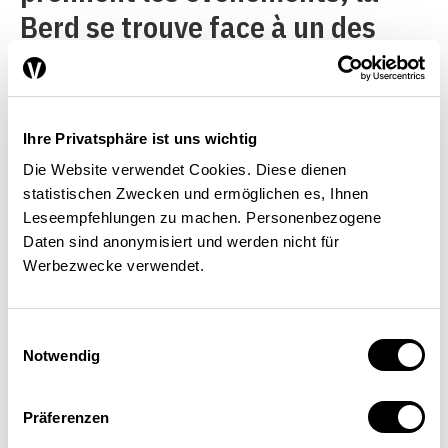
Berd se trouve face à un des
plus grands défis qu’elle ait
jamais connus. L’Égypte, qui en
était simplement membre
Ihre Privatsphäre ist uns wichtig
jusquà présent, avait demandé,
Die Website verwendet Cookies. Diese dienen
statistischen Zwecken und ermöglichen es, Ihnen
dès 2010, le statut de pays
Leseempfehlungen zu machen. Personenbezogene
bénéficiaire, suivie par le Maroc
Daten sind anonymisiert und werden nicht für
Werbezwecke verwendet.
(également membre de la Berd)
la même année. Or,
Einwilligungsauswahl
l’élargissement des opérations
Notwendig
vers ces deux pays dépasserait
les limites géographiques
Präferenzen