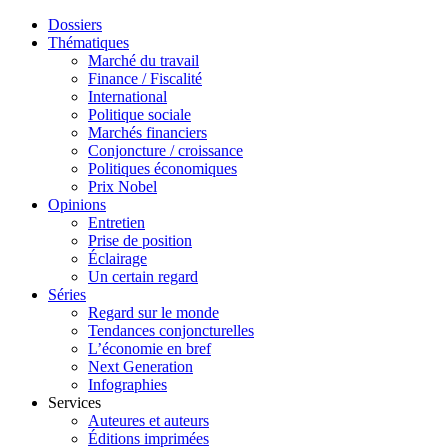
Dossiers
Thématiques
Marché du travail
Finance / Fiscalité
International
Politique sociale
Marchés financiers
Conjoncture / croissance
Politiques économiques
Prix Nobel
Opinions
Entretien
Prise de position
Éclairage
Un certain regard
Séries
Regard sur le monde
Tendances conjoncturelles
L’économie en bref
Next Generation
Infographies
Services
Auteures et auteurs
Éditions imprimées