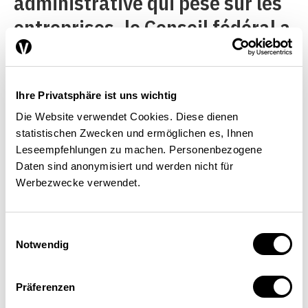
administrative qui pèse sur les
entreprises, le Conseil fédéral a
créé plusieurs organismes:1. La
commission extraparlementaire
Forum PME:
elle existe depuis
Ihre Privatsphäre ist uns wichtig
Die Website verwendet Cookies. Diese dienen
1998 et la plupart de ses
statistischen Zwecken und ermöglichen es, Ihnen
membres sont des
Leseempfehlungen zu machen. Personenbezogene
Daten sind anonymisiert und werden nicht für
entrepreneurs. Le Forum PME,
Werbezwecke verwendet.
dont le secrétariat est tenu par
le Secrétariat d’État à
Einwilligungsauswahl
l’économie (Seco), examine les
Notwendig
réglementations existantes et
Präferenzen
donne son avis lors de