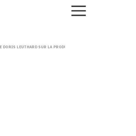
LE DORIS LEUTHARD SUR LA PRODUCTIVITÉ ET LE FINANCEMENT DES