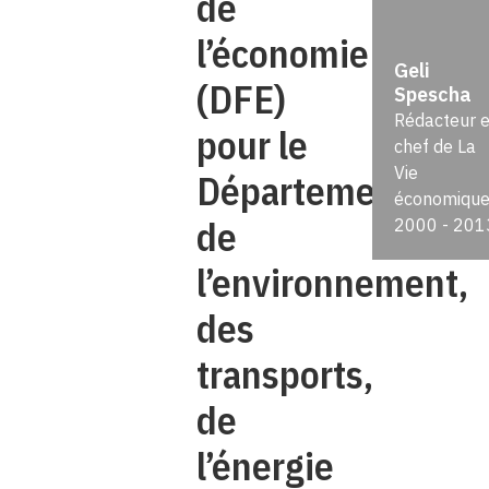
de
l’économie
Geli
(DFE)
Spescha
Rédacteur 
pour le
chef de La
Vie
Département
économiqu
de
2000 - 201
l’environnement,
des
transports,
de
l’énergie