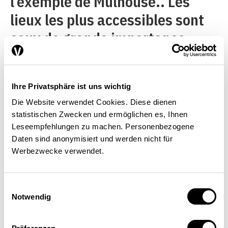
l’exemple de Mulhouse.. Les
lieux les plus accessibles sont
ceux de grande importance
économique ou ceux qui
permettent d’y parvenir très
Ihre Privatsphäre ist uns wichtig
rapidement. La carte montre
Die Website verwendet Cookies. Diese dienen
notamment que si Bâle et
statistischen Zwecken und ermöglichen es, Ihnen
Genève se situent en
Leseempfehlungen zu machen. Personenbezogene
Daten sind anonymisiert und werden nicht für
périphérie, elles sont
Werbezwecke verwendet.
facilement accessibles. À
l’inverse, la région de Willisau,
Einwilligungsauswahl
Notwendig
qui se trouve au centre du pays,
n’est pas plus accessible que de