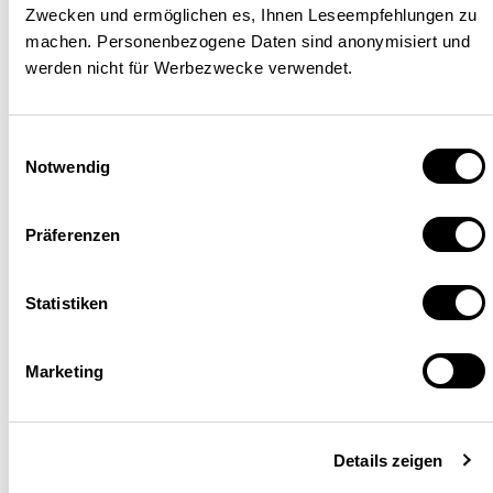
Activer le développement de pôles de
Zwecken und ermöglichen es, Ihnen Leseempfehlungen zu
compétence dans les branches
machen. Personenbezogene Daten sind anonymisiert und
werden nicht für Werbezwecke verwendet.
porteuses
Einwilligungsauswahl
Notwendig
En collaboration avec la ville de
Zurich, le canton se mobilise
Präferenzen
pour développer des «pôles de
Statistiken
compétence sectoriels». Il
s’agit de réseaux d’entreprises
Marketing
– avec leurs fournisseurs – qui
opèrent dans certains domaines
Details zeigen
de production prometteurs (voir