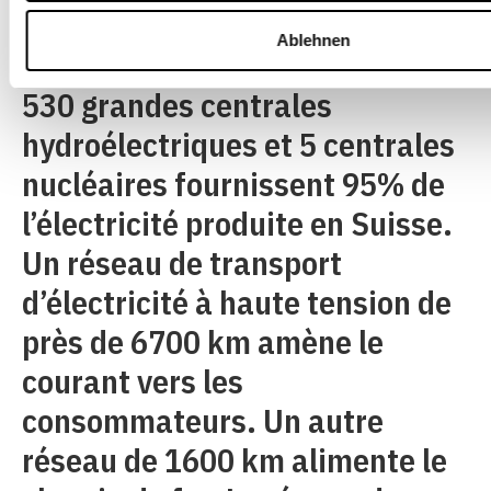
Genève et Zurich) et 11
Ablehnen
aérodromes régionaux. Plus de
530 grandes centrales
hydroélectriques et 5 centrales
nucléaires fournissent 95% de
l’électricité produite en Suisse.
Un réseau de transport
d’électricité à haute tension de
près de 6700 km amène le
courant vers les
consommateurs. Un autre
réseau de 1600 km alimente le