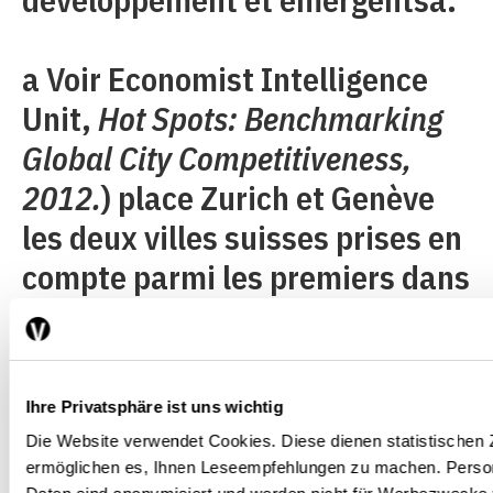
a Voir Economist Intelligence
Unit,
Hot Spots: Benchmarking
Global City Competitiveness,
2012.
) place Zurich et Genève
les deux villes suisses prises en
compte parmi les premiers dans
l’indicateur des
infrastructures.Ce bon résultat
n’est pas le fruit du hasard. La
Ihre Privatsphäre ist uns wichtig
Suisse possède des
Die Website verwendet Cookies. Diese dienen statistische
infrastructures de première
ermöglichen es, Ihnen Leseempfehlungen zu machen. Pers