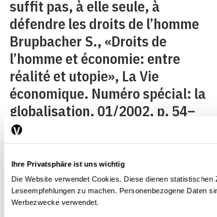
suffit pas, à elle seule, à
défendre les droits de l’homme
Brupbacher S., «Droits de
l’homme et économie: entre
réalité et utopie», La Vie
économique. Numéro spécial: la
globalisation, 01/2002, p. 54–
58..»Les avantages que l’ALE
confèrerait aux biens et
services chinois élaborés dans
Ihre Privatsphäre ist uns wichtig
des conditions contraires aux
Die Website verwendet Cookies. Diese dienen statistischen
Leseempfehlungen zu machen. Personenbezogene Daten sind
droits de l’homme ne doivent
Werbezwecke verwendet.
pas leur permettre de