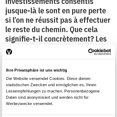
investissements consentis
jusque-là le sont en pure perte
si l’on ne réussit pas à effectuer
le reste du chemin. Que cela
signifie-t-il concrètement? Les
études de marché et une liste
de distributeurs qualifiés
possibles constituent une
Ihre Privatsphäre ist uns wichtig
bonne base lorsque l’on cherche
Die Website verwendet Cookies. Diese dienen
de nouveaux débouchés à
statistischen Zwecken und ermöglichen es, Ihnen
Leseempfehlungen zu machen. Personenbezogene
l’export. Toutefois, sans un
Daten sind anonymisiert und werden nicht für
partenaire servant à établir un
Werbezwecke verwendet.
contact personnel auprès de la