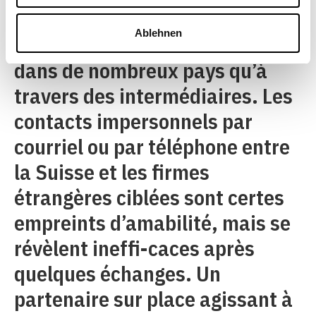
Au contraire de la Suisse, on ne
Ablehnen
peut faire de nouvelles affaires
dans de nombreux pays qu’à
travers des intermédiaires. Les
contacts impersonnels par
courriel ou par téléphone entre
la Suisse et les firmes
étrangères ciblées sont certes
empreints d’amabilité, mais se
révèlent ineffi-caces après
quelques échanges. Un
partenaire sur place agissant à