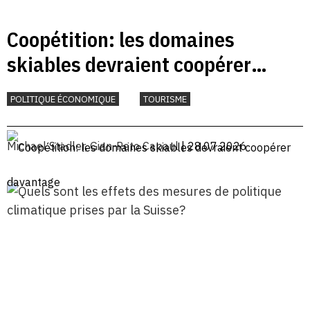
Coopétition: les domaines
skiables devraient coopérer
davantage
POLITIQUE ÉCONOMIQUE
TOURISME
Michael Stadler
,
Gian-Reto Capaul
| 28.07.2026