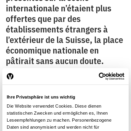
internationale n’étaient plus
offertes que par des
établissements étrangers à
l’extérieur de la Suisse, la place
économique nationale en
pâtirait sans aucun doute.
Les mêmes mécanismes de marché
Ihre Privatsphäre ist uns wichtig
pour toutes les entreprises
Die Website verwendet Cookies. Diese dienen
statistischen Zwecken und ermöglichen es, Ihnen
Leseempfehlungen zu machen. Personenbezogene
Sous l’égide du Forum de
Daten sind anonymisiert und werden nicht für