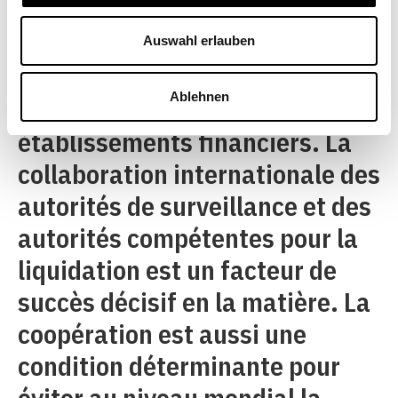
d’efforts apporte de la
transparence et fournit les
Auswahl erlauben
instruments nécessaires à la
Ablehnen
liquidation ordonnée des
établissements financiers. La
collaboration internationale des
autorités de surveillance et des
autorités compétentes pour la
liquidation est un facteur de
succès décisif en la matière. La
coopération est aussi une
condition déterminante pour
éviter au niveau mondial la