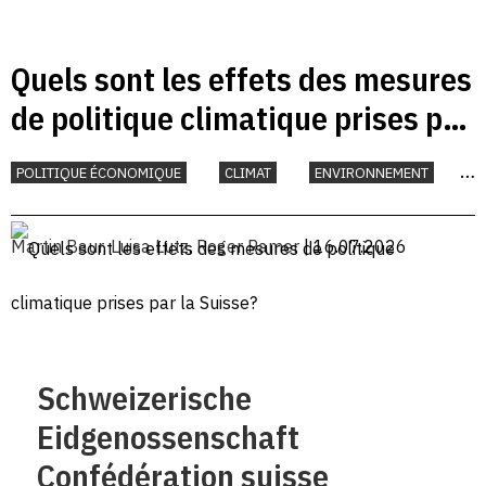
Quels sont les effets des mesures
de politique climatique prises par
la Suisse?
POLITIQUE ÉCONOMIQUE
CLIMAT
ENVIRONNEMENT
INTERNATIONAL
Martin Baur
,
Luisa Lutz
,
Roger Ramer
| 16.07.2026
Schweizerische
Eidgenossenschaft
Confédération suisse