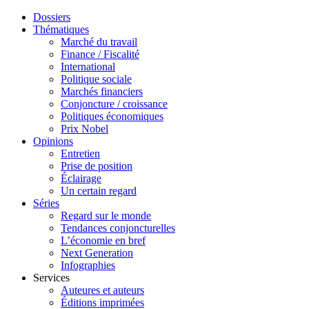
Dossiers
Thématiques
Marché du travail
Finance / Fiscalité
International
Politique sociale
Marchés financiers
Conjoncture / croissance
Politiques économiques
Prix Nobel
Opinions
Entretien
Prise de position
Éclairage
Un certain regard
Séries
Regard sur le monde
Tendances conjoncturelles
L’économie en bref
Next Generation
Infographies
Services
Auteures et auteurs
Éditions imprimées