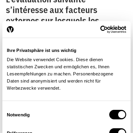
s’intéresse aux facteurs
externes sur lesquels les
entreprises individuelles n’ont
aucune influence et dont le rôle
est décisif pour l’accès à un
Ihre Privatsphäre ist uns wichtig
Die Website verwendet Cookies. Diese dienen
marché étranger. Les
statistischen Zwecken und ermöglichen es, Ihnen
entreprises choisissent leur
Leseempfehlungen zu machen. Personenbezogene
Daten sind anonymisiert und werden nicht für
stratégie ou renoncent en
Werbezwecke verwendet.
fonction de ces facteurs
extérieurs, suivant qu’ils leur
Einwilligungsauswahl
sont favorables ou contraires.
Notwendig
Le
graphique 1
montre les