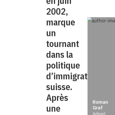
en juin
2002,
marque
un
tournant
dans la
politique
d’immigration
suisse.
Après
Roman
une
Graf
Adjoint