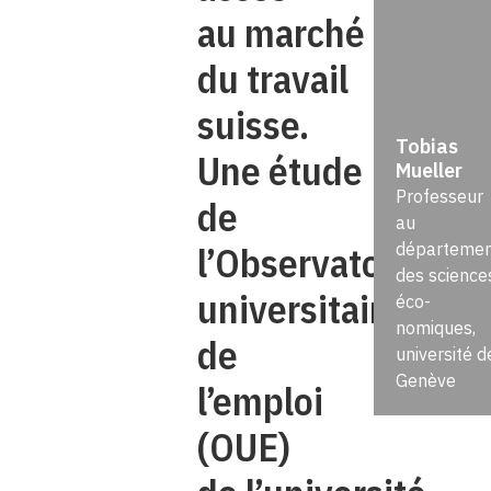
au marché
du travail
suisse.
Tobias
Une étude
Mueller
Professeur
de
au
l’Observatoire
départemen
des science
universitaire
éco-
nomiques,
de
université d
Genève
l’emploi
(OUE)