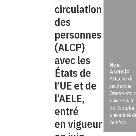
circulation
des
personnes
(ALCP)
avec les
Noe
États de
Asensio
Attaché de
l’UE et de
recherche, ­
Observatoir
l’AELE,
universitair
entré
de l’emploi,
université d
en vigueur
Genève