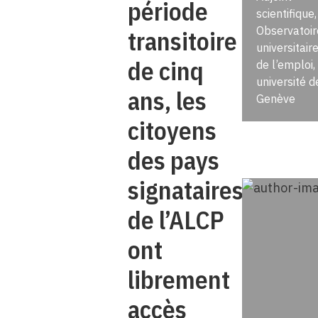
période
scientifique,
Observatoir
transitoire
universitair
de cinq
de l’emploi,
université d
ans, les
Genève
citoyens
des pays
signataires
de l’ALCP
ont
librement
accès