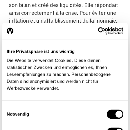
son bilan et créé des liquidités. Elle répondait
ainsi correctement à la crise. Pour éviter une
inflation et un affaiblissement de la monnaie,
il faudra, toutefois, que ces liquidités
supplémentaires soient rapidement
réabsorbées le jour où la situation de
Ihre Privatsphäre ist uns wichtig
l’économie et des marchés monétaires se
normalisera. La tentation est grande pour
Die Website verwendet Cookies. Diese dienen
l’UE, dans sa version actuelle, de réduire
statistischen Zwecken und ermöglichen es, Ihnen
Leseempfehlungen zu machen. Personenbezogene
l’écart de compétitivité du «Sud» en tolérant
Daten sind anonymisiert und werden nicht für
un peu plus d’inflation au «Nord» et de
Werbezwecke verwendet.
compenser ainsi les déséquilibres
commerciaux à l’intérieur de la zone euro. La
correction par la BCE de sa politique
Einwilligungsauswahl
monétaire pourrait arriver trop tard. La peur
Notwendig
de voir des hausses d’intérêt ou une chute du