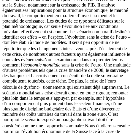
sur la Suisse, notamment sur la croissance du PIB. Il analyse
également ses implications pour la structure économique, le marché
du travail, le comportement en ma-tière d’investissement et le
potentiel de croissance. Les études de ce type sont délicates sur le
plan méthodologique, car seule l’évolution liée aux conditions
prévalant effectivement est connue. Le scénario comparatif destiné à
identifier ces effets – en l’espèce, l’évolution sans la crise de l’euro –
doit être établi à l’aide de modèles. Il serait peu opportun de ne
répertorier que les changements inter- venus après l’éclatement de
cette crise, de nombreux autres facteurs ayant également influencé le
cours des événements.Nous examinerons dans un premier temps
comment
l’économie mondiale
sans la crise de l’euro. Une multitude
d’autres problèmes tels que la crise financière de 2008, le sauvetage
des banques et l’accroissement consécutif de la dette souve-raine
compliquent, toutefois, cette tâche. De plus, la crise de l’euro
découle de dysfonc- tionnements qui existaient déjà auparavant. Le
scénario mondial sans crise devrait donc, en toute rigueur, remonter
plus loin dans le temps et s’appuyer, par exemple, sur l’hypothèse
d’un comportement plus prudent dans le secteur financier, d’une
plus grande discipline budgétaire des États et d’une divergence
moindre des coûts unitaires du travail dans la zone euro. C’est
pourquoi le scénario exposé au paragraphe suivant doit être
considéré comme une approche sommaire.Nous étudierons ensuite
pourquoi l’évolution économique de la Suisse face à la crise de