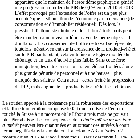
apparaître que le maintien de l’essor démographique a généré
une progression cumulée du PIB de 0,6% entre 2010 et 2013.
L’effet provoqué par l’extension de l’offre est un peu plus
accentué que la stimulation de l’économie par la demande (de
consommation et d’immobilier résidentiel). Dès lors, la
pression inflationniste diminue et le Libor à trois mois peut
être maintenu à un niveau inférieur avec le même objec- tif
d’inflation. L’accroissement de l’offre de travail se répercute,
toutefois, négati-vement sur la croissance de la producti-vité et
sur le PIB par habitant; cela en-traîne une légère montée du
chômage et un taux d’activité plus faible. Sans cette forte
immigration, les entre-prises au- raient été confrontées à une
plus grande pénurie de personnel et à une hausse plus
marquée des salaires. Cela aurait certes freiné la progression
du PIB, mais augmenté la productivité et réduit le chômage.
Le soutien apporté à la croissance par la robustesse des exportations
et la forte immigration compense le fait que la crise de l’euro a
touché la Suisse à un moment où le Libor à trois mois ne pouvait
plus être abaissé. Les conséquences de la
limite inférieure des taux
d’intérêt
peuvent être quantifiées en autorisant des intérêts à court
terme négatifs dans la simulation. La colonne A3 du
tableau 2
montre qu’en 2012 le Libor à trois mois serait descendu à –1%, le