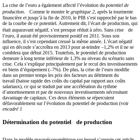
La crise de l’euro a également affecté l’évolution du
potentiel de
production
. Comme le montre le
graphique 2
, après la tourmente
financière et jusqu’à la fin de 2010, le PIB s’est rapproché par le bas
de la courbe de ce potentiel. Autrement dit, l’écart de production, qui
était auparavant négatif, s’est presque réduit à zéro. Sans crise de
l’euro, il aurait été provisoirement positif en 2011. Sous son
influence, il s’est cependant creusé la même année. L’écart négatif
qui en découle s’accroîtra en 2013 pour at-teindre –1,2% et il ne se
comblera que début 2015. Toutefois, le potentiel de production
demeure à long terme inférieur de 1,3% au niveau du scénario sans
crise. Cela s’explique principalement par le recul des investissements
en biens d’équipement (–7%). De plus, la crise de l’euro modifie
dans un premier temps les prix des facteurs au détriment du
travail (baisse rapide des coûts du capital par rapport aux coûts
salariaux), ce qui se tra­duit par une accélération du rythme
d’amortissement et par de nouveaux investissements nécessitant
davantage de capitaux. Ces deux éléments se répercutent
défavorablement sur l’évolution du potentiel de production (voir
encadré 1
Détermination du potentiel de production
Dans le modèle macroéconométrique sur lequel s’appuie cet article,