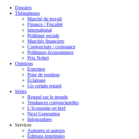
Dossiers
Thématiques
Marché du travail
Finance / Fiscalité
International
Politique sociale
Marchés financiers
Conjoncture / croissance
Politiques économiques
Prix Nobel
Opinions
Entretien
Prise de position
Éclairage
Un certain regard
Séries
Regard sur le monde
Tendances conjoncturelles
L’économie en bref
Next Generation
Infographies
Services
Auteures et auteurs
Éditions imprimées