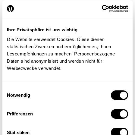
Le tourisme suisse peut
s’appuyer en toute sécurité sur
Ihre Privatsphäre ist uns wichtig
Die Website verwendet Cookies. Diese dienen
une idée maîtresse: notre pays
statistischen Zwecken und ermöglichen es, Ihnen
demeure unique par la richesse
Leseempfehlungen zu machen. Personenbezogene
Daten sind anonymisiert und werden nicht für
de ses traditions, sa qualité de
Werbezwecke verwendet.
vie maximale, ainsi que par la
diversité de ses paysages
Einwilligungsauswahl
fascinants et protégés. Bien
Notwendig
qu’irremplaçables, ces atouts
Präferenzen
ne suffisent plus à déclencher
l’envie de voyager en Suisse;
Statistiken