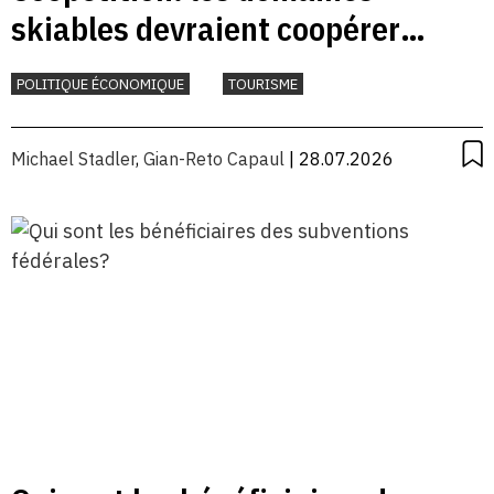
skiables devraient coopérer
davantage
POLITIQUE ÉCONOMIQUE
TOURISME
Michael Stadler
,
Gian-Reto Capaul
| 28.07.2026