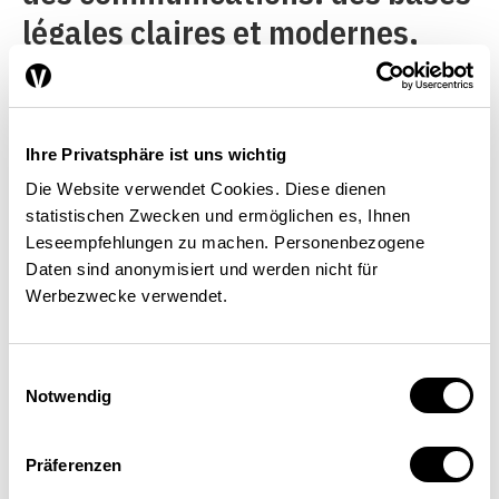
légales claires et modernes,
disponible sur
http://www.ofj.admin.ch
. L’art.
15, al. 2, let. b du projet de loi
Ihre Privatsphäre ist uns wichtig
prévoit que le Seco sera habilité
Die Website verwendet Cookies. Diese dienen
statistischen Zwecken und ermöglichen es, Ihnen
à demander des
Leseempfehlungen zu machen. Personenbezogene
renseignements sur l’identité
Daten sind anonymisiert und werden nicht für
Werbezwecke verwendet.
d’une entreprise de
démarchage par téléphone.
Einwilligungsauswahl
L’avenir nous dira si cette
Notwendig
révision, qui n’entrera en
vigueur que dans deux ou trois
Präferenzen