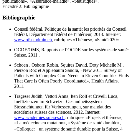
publications», «Assurance-maladie», «Statistiques».
Encadré 2: Bibliographie
Bibliographie
Conseil fédéral, Politique de la santé: les priorités du Conseil
fédéral, Département fédéral de l’intérieur, 2013. Internet:
www.ofsp.admin.ch
, rubriques «Thèmes», «Santé2020».
OCDE/OMS, Rapports de l’OCDE sur les systèmes de santé:
Suisse, 2011 .
Schoen , Osborn Robin, Squires David, Doty Michelle M.,
Pierson Roz et Applebaum Sandra, «New 2011 Survey of
Patients with Complex Care Needs in Eleven Countries Finds
That Care Is Often Poorly Coordinated», Health Affairs,
2011.
Trageser Judith, Vettori Anna, Iten Rolf et Crivelli Luca,
Ineffizienzen im Schweizer Gesundheitssystem –
Stossrichtungen für Verbesserungen, sur mandat des
académies suisses des sciences, 2012. Internet:
www.academies-suisses.ch
, rubriques «Projets et thèmes»,
«La médecine en mutation», «Système de santé durable»,
«Colloque: un système de santé durable pour la Suisse, 4