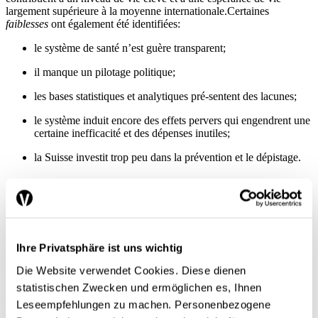
largement supérieure à la moyenne internationale.Certaines
faiblesses
ont également été identifiées:
le système de santé n’est guère transparent;
il manque un pilotage politique;
les bases statistiques et analytiques pré-sentent des lacunes;
le système induit encore des effets pervers qui engendrent une
certaine inefficacité et des dépenses inutiles;
la Suisse investit trop peu dans la prévention et le dépistage.
Quatre défis majeurs
Le Conseil fédéral voit se profiler pour les années à venir quatre
grands groupes de défis.Tout d’abord, les
maladies chroniques
Ihre Privatsphäre ist uns wichtig
continueront d’augmenter. Cela tient principalement à l’évolution
démographique et à l’amélioration des possibilités de traitement, qui
Die Website verwendet Cookies. Diese dienen
prolongent la survie des personnes atteintes.Deuxièmement, les
statistischen Zwecken und ermöglichen es, Ihnen
soins
devront évoluer tant en ce qui concerne l’ampleur que
Leseempfehlungen zu machen. Personenbezogene
l’aménagement de l’offre. On peut, par exemple, prévoir une