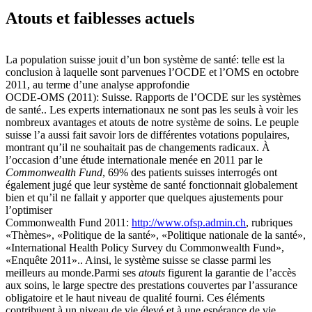
Atouts et faiblesses actuels
La population suisse jouit d’un bon système de santé: telle est la
conclusion à laquelle sont parvenues l’OCDE et l’OMS en octobre
2011, au terme d’une analyse approfondie
OCDE-OMS (2011): Suisse. Rapports de l’OCDE sur les systèmes
de santé.. Les experts internationaux ne sont pas les seuls à voir les
nombreux avantages et atouts de notre système de soins. Le peuple
suisse l’a aussi fait savoir lors de différentes votations populaires,
montrant qu’il ne souhaitait pas de changements radicaux. À
l’occasion d’une étude internationale menée en 2011 par le
Commonwealth Fund
, 69% des patients suisses interrogés ont
également jugé que leur système de santé fonctionnait globalement
bien et qu’il ne fallait y apporter que quelques ajustements pour
l’optimiser
Commonwealth Fund 2011:
http://www.ofsp.admin.ch
, rubriques
«Thèmes», «Politique de la santé», «Politique nationale de la santé»,
«International Health Policy Survey du Commonwealth Fund»,
«Enquête 2011».. Ainsi, le système suisse se classe parmi les
meilleurs au monde.Parmi ses
atouts
figurent la garantie de l’accès
aux soins, le large spectre des prestations couvertes par l’assurance
obligatoire et le haut niveau de qualité fourni. Ces éléments
contribuent à un niveau de vie élevé et à une espérance de vie