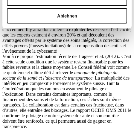
grandissante consécutive à une plus grande prospérité et évolution
démographique. Il faut y ajouter d’autres facteurs tels que la
tendance à la médecine personnalisée ou la mise au point de
Ablehnen
médicaments pour soigner des maladies rares. La pression subie par
le système de réduction des primes ne pourra, dès lors, que
s’accentuer. Il y aura donc intérêt à exploiter les réserves d’efficacité,
que les experts estiment à environ 20% et qui découlent des
avantages offerts par le système des soins intégrés, la correction des
effets pervers (fausses incitations) de la compensation des coûts et
l’avènement de la cybersanté
Voir à ce propos l’estimation récente de Trageser et al. (2012).. C’est
à cette seule condition que le système restera finançable pour les
faibles revenus et la classe moyenne.Le Conseil fédéral voit comme
le quatrième et ultime défi à relever l
e manque de pilotage du
secteur de la santé et l’absence de transparence
. La multiplicité des
intérêts en jeu complexifie fortement le système suisse. Tant la
Confédération que les cantons en assument le pilotage et
l’exécution. Dans certains domaines importants, comme le
financement des soins et de la formation, ces tâches sont même
partagées. La collaboration est dans certains cas fructueuse, dans
d’autres, elle entraîne des blocages. Le rapport OCDE-OMS 2011 le
confirme: le pilotage de notre système de santé et son contrôle
doivent être renforcés, ce qui permettra aussi de gagner en
transparence.