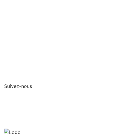
Qui sommes-nous?
Contact
Mentions legales
Protection des
données/Conditions
d’utilisation
Suivez-nous