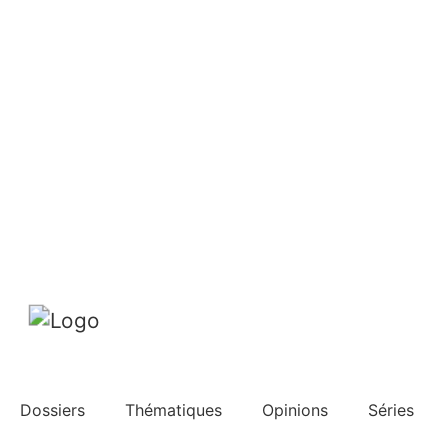
Dossiers
Thématiques
Opinions
Séries
Services
DE
FR
Rechercher
Abonnements
Mon profil
Dossiers
Thématiques
Opinions
Séries