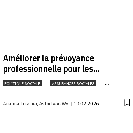
Améliorer la prévoyance
professionnelle pour les
personnes cumulant plusieurs
POLITIQUE SOCIALE
ASSURANCES SOCIALES
emplois
TRAVAIL
Arianna Lüscher
,
Astrid von Wyl
| 10.02.2026