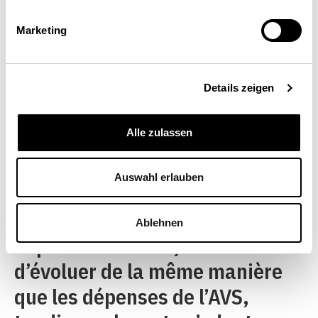
également redéfinir la
Marketing
contribution de la
Confédération à l’AVS. Les
lignes directrices de la
Details zeigen
Prévoyance vieillesse 2020
Alle zulassen
prévoient un
désenchevêtrement partiel: la
Auswahl erlauben
moitié de la contribution
fédérale (environ 10% des
Ablehnen
dépenses de l’AVS) continuera
d’évoluer de la même manière
que les dépenses de l’AVS,