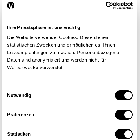
Confédération s’adaptera
chaque année au taux de
croissance de la TVA. Comme
Ihre Privatsphäre ist uns wichtig
les rentes AI progressent un
Die Website verwendet Cookies. Diese dienen
statistischen Zwecken und ermöglichen es, Ihnen
peu plus lentement que le PIB,
Leseempfehlungen zu machen. Personenbezogene
cette contribution croîtra à un
Daten sind anonymisiert und werden nicht für
Werbezwecke verwendet.
rythme quelque peu atténué.
Einwilligungsauswahl
Notwendig
Un désenchevêtrement partiel
Präferenzen
Le Conseil fédéral entend
Statistiken