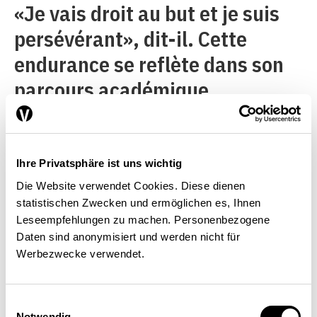
«Je vais droit au but et je suis
persévérant», dit-il. Cette
endurance se reflète dans son
parcours académique.
Dessinateur de machines, Boris
Zürcher a effectué sa maturité
et ses études d’économie en
Ihre Privatsphäre ist uns wichtig
cours d’emploi, jusqu’à
Die Website verwendet Cookies. Diese dienen
statistischen Zwecken und ermöglichen es, Ihnen
l’obtention d’un doctorat.
Leseempfehlungen zu machen. Personenbezogene
Ambitieux, c’est sûr. Pourtant,
Daten sind anonymisiert und werden nicht für
Werbezwecke verwendet.
il estime aussi avoir eu
beaucoup de chance.
Einwilligungsauswahl
Notwendig