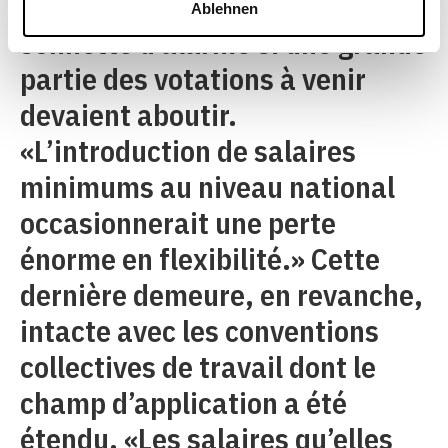
faudrait, par contre, tirer la
Ablehnen
sonnette d’alarme si une grande
partie des votations à venir
devaient aboutir.
«L’introduction de salaires
minimums au niveau national
occasionnerait une perte
énorme en flexibilité.» Cette
dernière demeure, en revanche,
intacte avec les conventions
collectives de travail dont le
champ d’application a été
étendu. «Les salaires qu’elles