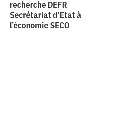
recherche DEFR
Secrétariat d’Etat à
l’économie SECO
Qui sommes-nous?
Mentions legales
Contact
Protection des
données/Conditions
d’utilisation