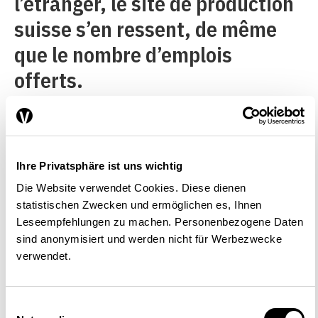
l’étranger, le site de production
suisse s’en ressent, de même
que le nombre d’emplois
offerts.
Le système actuel d’encouragement ­
Ihre Privatsphäre ist uns wichtig
direct des projets
Die Website verwendet Cookies. Diese dienen
statistischen Zwecken und ermöglichen es, Ihnen
Leseempfehlungen zu machen. Personenbezogene Daten
sind anonymisiert und werden nicht für Werbezwecke
La Suisse tente, à juste titre, de
verwendet.
renforcer la qualité de sa place
économique par une politique
Einwilligungsauswahl