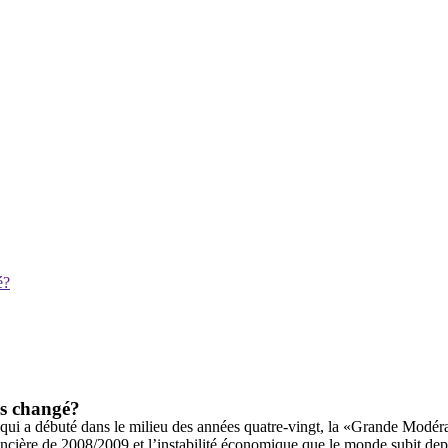
é?
les changé?
i a débuté dans le milieu des années quatre-vingt, la «Grande Modérat
ancière de 2008/2009 et l’instabilité économique que le monde subit depu