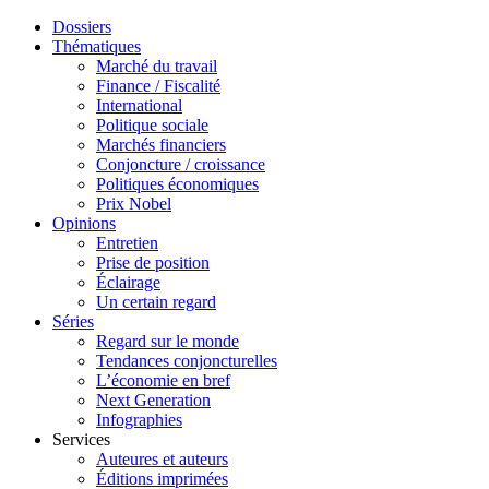
Dossiers
Thématiques
Marché du travail
Finance / Fiscalité
International
Politique sociale
Marchés financiers
Conjoncture / croissance
Politiques économiques
Prix Nobel
Opinions
Entretien
Prise de position
Éclairage
Un certain regard
Séries
Regard sur le monde
Tendances conjoncturelles
L’économie en bref
Next Generation
Infographies
Services
Auteures et auteurs
Éditions imprimées