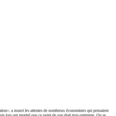
ion», a nourri les attentes de nombreux économistes qui pensaient
is lors ont montré que ce point de vue était trop optimiste. On se