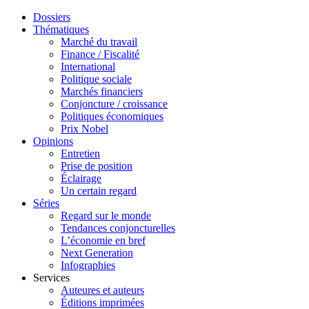
Dossiers
Thématiques
Marché du travail
Finance / Fiscalité
International
Politique sociale
Marchés financiers
Conjoncture / croissance
Politiques économiques
Prix Nobel
Opinions
Entretien
Prise de position
Éclairage
Un certain regard
Séries
Regard sur le monde
Tendances conjoncturelles
L’économie en bref
Next Generation
Infographies
Services
Auteures et auteurs
Éditions imprimées