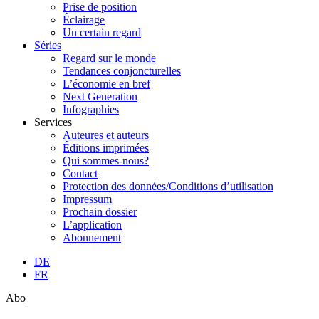
Prise de position
Éclairage
Un certain regard
Séries
Regard sur le monde
Tendances conjoncturelles
L’économie en bref
Next Generation
Infographies
Services
Auteures et auteurs
Éditions imprimées
Qui sommes-nous?
Contact
Protection des données/Conditions d’utilisation
Impressum
Prochain dossier
L’application
Abonnement
DE
FR
Abo