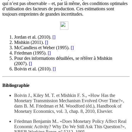
qui n’est pas observable – et, par là même, des conditions optimales
d’utilisation des facteurs de production. Ces estimations sont
toujours empreintes de grandes incertitudes.
Jordan et al. (2010).
[
]
Mishkin (2011).
[
]
McCandless et Weber (1995).
[
]
Friedman (1995).
[
]
Pour des informations détaillées, se référer à Mishkin
(2007).
[
]
Boivin et al. (2010).
[
]
Bibliographie
Boivin J., Kiley M. T. et Mishkin F. S., «How Has the
Monetary Transmission Mechanism Evolved Over Time?»,
dans B. M. Friedman et M. Woodford (éd.), Handbook of
Monetary Economics, vol. 3, chap. 8, 2010, Elsevier.
Friedman Benjamin M.. «Does Monetary Policy Affect Real
Economic Activity? Why Do We Still Ask This Question?»,
NBER Working Paper, n° 5212, 1995.