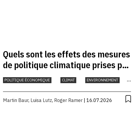
Quels sont les effets des mesures
de politique climatique prises par
la Suisse?
POLITIQUE ÉCONOMIQUE
CLIMAT
ENVIRONNEMENT
INTERNATIONAL
Martin Baur
,
Luisa Lutz
,
Roger Ramer
| 16.07.2026