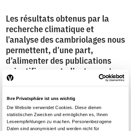
Les résultats obtenus par la
recherche climatique et
l’analyse des cambriolages nous
permettent, d’une part,
d’alimenter des publications
scientifiques et, d’autre part,
d’élaborer des mesures de
prévention. Il est possible de
Ihre Privatsphäre ist uns wichtig
sélectionner et de définir avec
Die Website verwendet Cookies. Diese dienen
davantage de précision des
statistischen Zwecken und ermöglichen es, Ihnen
dispositifs de protection contre
Leseempfehlungen zu machen. Personenbezogene
Daten sind anonymisiert und werden nicht für