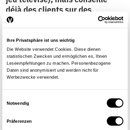
déjà des clients sur des
permanences téléphoniques,
souvent mieux que des
préposés humains. IBM a
Ihre Privatsphäre ist uns wichtig
décidé d’investir un milliard
Die Website verwendet Cookies. Diese dienen
statistischen Zwecken und ermöglichen es, Ihnen
d’USD dans le développement
Leseempfehlungen zu machen. Personenbezogene
et la commercialisation du
Daten sind anonymisiert und werden nicht für
Werbezwecke verwendet.
système.Les données massives
jouent aussi un rôle important
Einwilligungsauswahl
dans le secteur financier.
Notwendig
Quelque 70 % des transactions
Präferenzen
sur ce marché sont