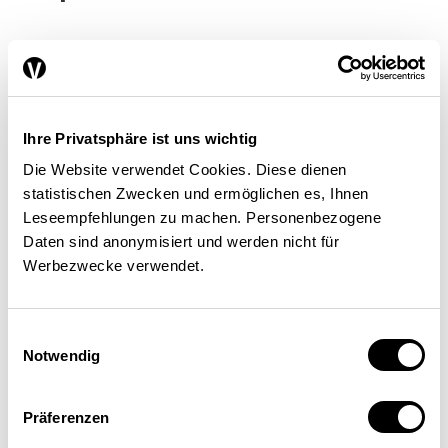
La Vie économique:
La plupart
des consommateurs livrent leurs
données librement en échange
Ihre Privatsphäre ist uns wichtig
de rabais ou d’autres
Die Website verwendet Cookies. Diese dienen
avantages…
statistischen Zwecken und ermöglichen es, Ihnen
Leseempfehlungen zu machen. Personenbezogene
Daten sind anonymisiert und werden nicht für
H. Thür:
Cela ne signifie pas
Werbezwecke verwendet.
pour autant qu’on peut les
croiser et les utiliser pour
Einwilligungsauswahl
Notwendig
n’importe quel objectif. Il est,
cependant, de la responsabilité
Präferenzen