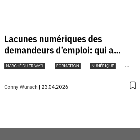
Lacunes numériques des
demandeurs d’emploi: qui a
besoin de soutien?
MARCHÉ DU TRAVAIL
FORMATION
NUMÉRIQUE
TRAVAIL
Conny Wunsch
| 23.04.2026