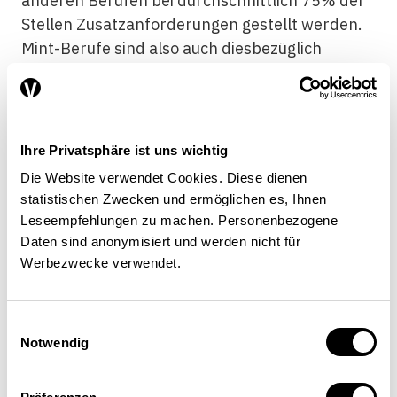
anderen Berufen bei durchschnittlich 75% der
Stellen Zusatzanforderungen gestellt werden.
Mint-Berufe sind also auch diesbezüglich
überdurchschnittlich anspruchsvoll – und damit
für Berufseinsteiger besonders schwer
zugänglich.
Ihre Privatsphäre ist uns wichtig
Auch hinsichtlich der Verfügbarkeit von
Teilzeitstellen präsentieren sich die Mint-
Die Website verwendet Cookies. Diese dienen
statistischen Zwecken und ermöglichen es, Ihnen
Berufe für Stellensuchende nicht besonders
Leseempfehlungen zu machen. Personenbezogene
einladend. Obwohl Teilzeitstellen –
Daten sind anonymisiert und werden nicht für
insbesondere bei Frauen, zunehmend aber
Werbezwecke verwendet.
auch bei hoch qualifizierten Männern – stark
gefragt sind, werden im Mint-Bereich kaum
solche angeboten. 2012/13 umfassen lediglich
Einwilligungsauswahl
Notwendig
2% der entsprechenden
Stellenausschreibungen ein Arbeitspensum von
weniger als 90%. In den Nicht-Mint-Berufen