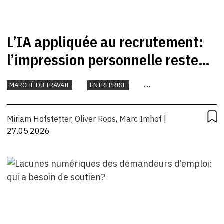
L’IA appliquée au recrutement:
l’impression personnelle reste
décisive
MARCHÉ DU TRAVAIL
ENTREPRISE
INTELLIGENCE ARTIFICIELLE
TRAVAIL
Miriam Hofstetter
,
Oliver Roos
,
Marc Imhof
|
27.05.2026