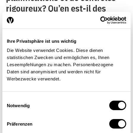
rigoureux? Qu’en est-il des
systèmes de comptabilité et de
l’information continue sur les
recettes et les dépenses? Les
Ihre Privatsphäre ist uns wichtig
audits sont-ils efficaces?
Die Website verwendet Cookies. Diese dienen
statistischen Zwecken und ermöglichen es, Ihnen
Leseempfehlungen zu machen. Personenbezogene
Un groupe composé de
Daten sind anonymisiert und werden nicht für
Werbezwecke verwendet.
spécialistes péruviens et
internationaux a étudié ces
Einwilligungsauswahl
questions sur place. Il a pointé
Notwendig
les atouts et les faiblesses de
ce système complexe. En
Präferenzen