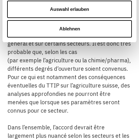
La prudence s’impose pour interpréter les
Auswahl erlauben
résultats du modèle d’équilibre général
calculable. Les résultats quantitatifs ne
donnent qu’une idée de l’ordre de grandeur des
Ablehnen
éventuels effets du TTIP sur l’économie en
général et sur certains secteurs. Il est donc très
probable que, selon les cas
(par exemple l’agriculture ou la chimie/pharma),
différents degrés d’ouverture soient convenus.
Pour ce qui est notamment des conséquences
éventuelles du TTIP sur l’agriculture suisse, des
analyses approfondies ne pourront être
menées que lorsque ses paramètres seront
connus pour ce secteur.
Dans l’ensemble, l’accord devrait être
largement plus nuancé selon les secteurs et les