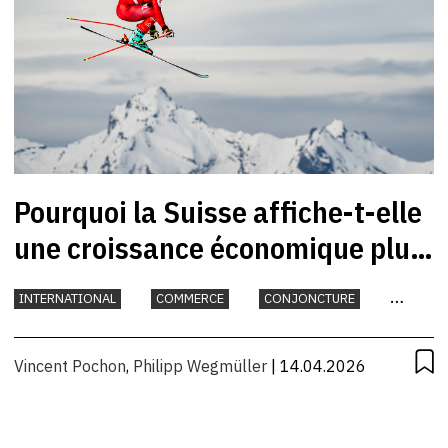
Pourquoi la Suisse affiche-t-elle
une croissance économique plus
dynamique que l’Autriche?
INTERNATIONAL
COMMERCE
CONJONCTURE
INDUSTRIE
Vincent Pochon
,
Philipp Wegmüller
| 14.04.2026