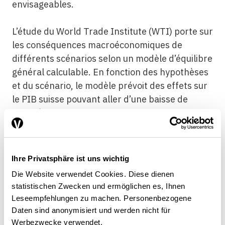
envisageables.
L’étude du World Trade Institute (WTI) porte sur
les conséquences macroéconomiques de
différents scénarios selon un modèle d’équilibre
général calculable. En fonction des hypothèses
et du scénario, le modèle prévoit des effets sur
le PIB suisse pouvant aller d’une baisse de
0,5 % à une hausse de 2,9 % en 2030. Les
conséquences potentielles dans les domaines
des services, des investissements directs et des
marchés publics sont également analysées.
Ihre Privatsphäre ist uns wichtig
L’étude réalisée par Emanuela Balestrieri
Die Website verwendet Cookies. Diese dienen
s’intéresse aux éventuelles répercussions des
statistischen Zwecken und ermöglichen es, Ihnen
règles d’origine convenues dans le TTIP sur les
Leseempfehlungen zu machen. Personenbezogene
principaux secteurs d’exportation suisses. Ces
Daten sind anonymisiert und werden nicht für
règles pourraient désavantager les instruments
Werbezwecke verwendet.