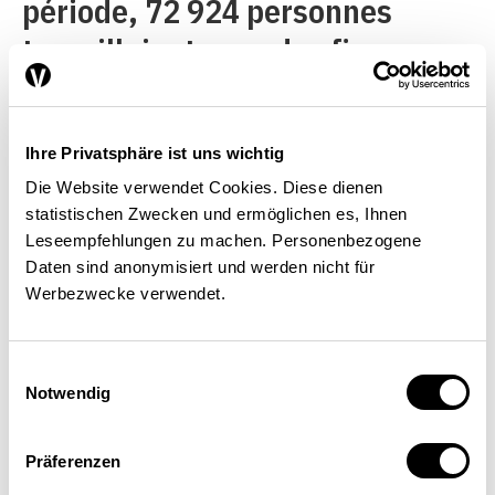
période, 72 924 personnes
travaillaient pour des firmes
suisses en Russie.
Ihre Privatsphäre ist uns wichtig
Die Website verwendet Cookies. Diese dienen
Une évolution dynamique
statistischen Zwecken und ermöglichen es, Ihnen
Leseempfehlungen zu machen. Personenbezogene
Daten sind anonymisiert und werden nicht für
Werbezwecke verwendet.
Comme le montrent les
graphiques 1
et
2,
les
Einwilligungsauswahl
investissements directs suisses
Notwendig
en Europe centrale et orientale
ont suivi une évolution très
Präferenzen