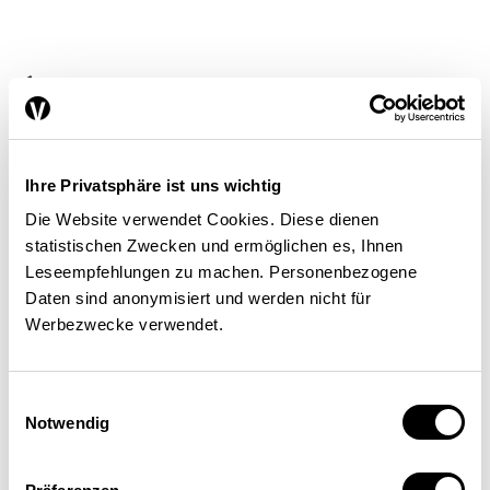
À court terme (soit directement
après les reversements), le
mécanisme de répartition de la
Ihre Privatsphäre ist uns wichtig
péréquation des ressources
Die Website verwendet Cookies. Diese dienen
réduit fortement les disparités
statistischen Zwecken und ermöglichen es, Ihnen
Leseempfehlungen zu machen. Personenbezogene
cantonales en matière de
Daten sind anonymisiert und werden nicht für
capacité financière. En outre,
Werbezwecke verwendet.
les moyens redistribués
permettent aux cantons à faible
Einwilligungsauswahl
Notwendig
potentiel de ressources
d’améliorer leur capacité