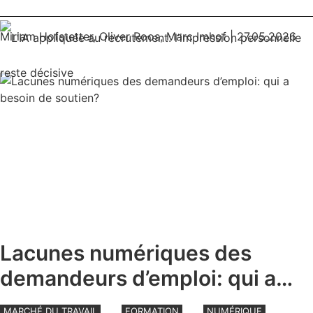
INTELLIGENCE ARTIFICIELLE
TRAVAIL
Miriam Hofstetter
,
Oliver Roos
,
Marc Imhof
| 27.05.2026
Lacunes numériques des
demandeurs d’emploi: qui a
besoin de soutien?
MARCHÉ DU TRAVAIL
FORMATION
NUMÉRIQUE