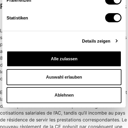
Präferenzen
Remboursements liés aux frontaliers
Statistiken
La coordination des différents systèmes de sécurité
sociale est ancrée dans l’Accord sur la libre circulation des
Details zeigen
personnes (ALCP) qui lie la Suisse à l’UE. Depuis le 1er
avril 2012, elle se base sur le nouveau règlement (CE) n°
883/2004. Les frontaliers au chômage y font l’objet d’une
Alle zulassen
disposition déterminante qui prévoit que les États dans
lesquels l’activité est exercée participent en partie aux
Auswahl erlauben
cotisations de l’AC.
En vertu de la réglementation de l’UE, le principe régissant
Ablehnen
la situation des frontaliers au chômage veut que l’État
dans lequel l’activité est exercée prélève et garde les
cotisations salariales de l’AC, tandis qu’il incombe au pays
de résidence de servir les prestations correspondantes. Le
nouveau règlement de la CE prévoit par conséquent une