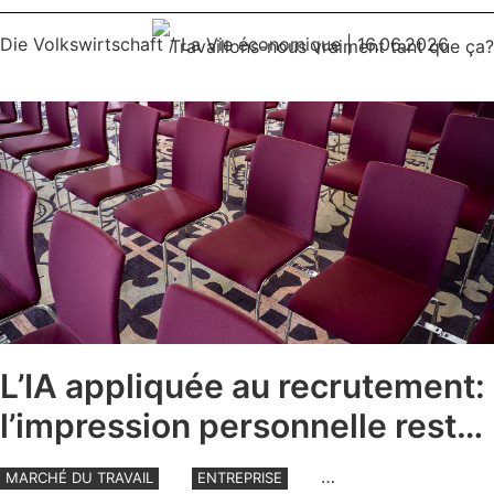
Die Volkswirtschaft / La Vie économique
| 16.06.2026
L’IA appliquée au recrutement:
l’impression personnelle reste
décisive
MARCHÉ DU TRAVAIL
ENTREPRISE