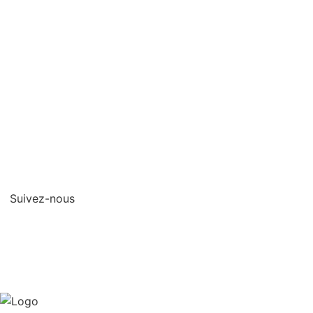
Qui sommes-nous?
Contact
Mentions legales
Protection des
données/Conditions
d’utilisation
Suivez-nous