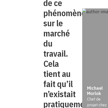
de ce
phénomène
sur le
marché
du
travail.
Cela
tient au
fait qu’il
Michael
n’existait
Morlok
Chef de
pratiquement
projet chez