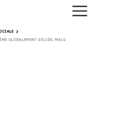
OCIALE
TÈME GLOBALEMENT SOLIDE, MALGRÉ QUELQUES FAIBLESSES