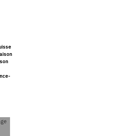
uisse
raison
 son
ance-