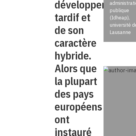
développement
administrat
publique
tardif et
(Idheap),
université d
de son
Lausanne
caractère
hybride.
Alors que
la plupart
des pays
européens
ont
instauré