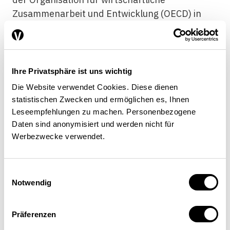
Zusammenarbeit und Entwicklung (OECD) in
den nordischen Ländern Dänemark, Norwegen,
Finnland, Schweden sowie in Slowenien,
Tschechien, der Slowakei und Belgien.
[7]
Seit
den 1990er-Jahren habe die Umverteilung über
Ihre Privatsphäre ist uns wichtig
Steuern und Transfers aber in den meisten
Die Website verwendet Cookies. Diese dienen
Ländern an Wirksamkeit eingebüsst, schreiben
statistischen Zwecken und ermöglichen es, Ihnen
die OECD-Experten.
Leseempfehlungen zu machen. Personenbezogene
Piketty unterteilt seine Beobachtungen in
Daten sind anonymisiert und werden nicht für
Werbezwecke verwendet.
konvergierende und divergierende Kräfte,
wobei letztere die Ungleichheiten verstärken.
Divergierend wirken das Phänomen der
Einwilligungsauswahl
Topmanager sowie die Anhäufung und die
Notwendig
Konzentration der Vermögen in einem Umfeld
mit geringem Wirtschafts- und
Präferenzen
Bevölkerungswachstum und hoher