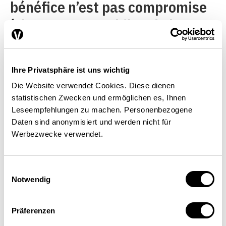
bénéfice n’est pas compromise
à long terme. Le bilan de la BNS
atteint presque 600 milliards de
francs. Cela représente un
Ihre Privatsphäre ist uns wichtig
rendement possible de 9 à 10
Die Website verwendet Cookies. Diese dienen
milliards de francs pour les
statistischen Zwecken und ermöglichen es, Ihnen
Leseempfehlungen zu machen. Personenbezogene
intérêts et les dividendes.
Daten sind anonymisiert und werden nicht für
Cependant, la valeur des
Werbezwecke verwendet.
réserves de devises et de l’or
fluctue considérablement. À
Einwilligungsauswahl
Notwendig
court terme, cela peut entraîner
des pertes ou des gains très
Präferenzen
élevés. Compte tenu de la