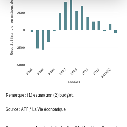
Résultat financier en millions de francs
2500
0
-2500
-5000
2001
2003
2005
2007
2009
2011
2013
2015(1)
Années
Remarque : (1) estimation (2) budget.
Source : AFF / La Vie économique