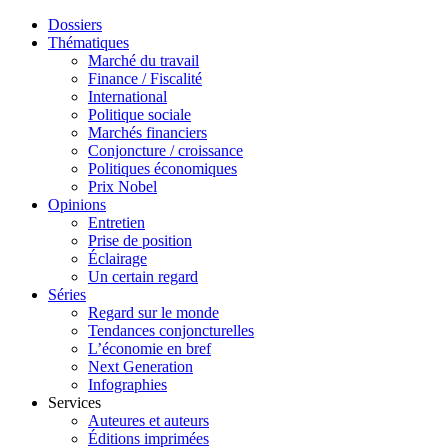
Dossiers
Thématiques
Marché du travail
Finance / Fiscalité
International
Politique sociale
Marchés financiers
Conjoncture / croissance
Politiques économiques
Prix Nobel
Opinions
Entretien
Prise de position
Éclairage
Un certain regard
Séries
Regard sur le monde
Tendances conjoncturelles
L’économie en bref
Next Generation
Infographies
Services
Auteures et auteurs
Éditions imprimées