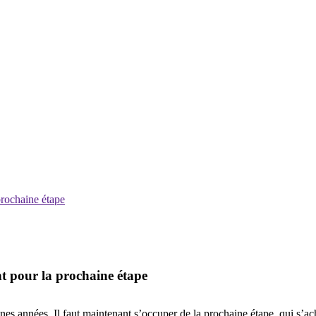
prochaine étape
nt pour la prochaine étape
aines années. Il faut maintenant s’occuper de la prochaine étape, qui s