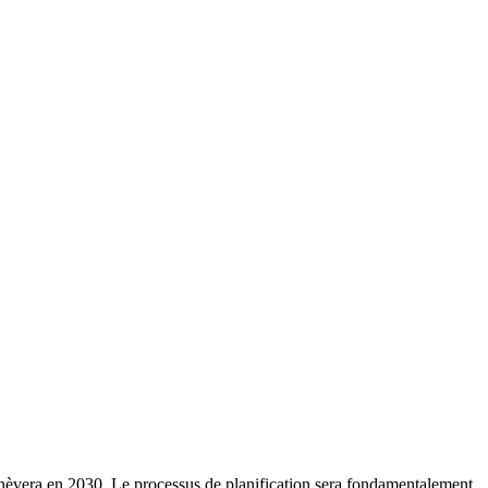
’achèvera en 2030. Le processus de planification sera fondamentalement