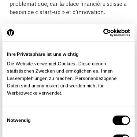
problématique, car la place financière suisse a
besoin de « start-up » et d’innovation.
Sur le fond, il n’y a pas d’obstacles majeurs à
la création d’une entreprise.
Effectivement. Il existe, toutefois, un nombre
Ihre Privatsphäre ist uns wichtig
grandissant de petits obstacles.
Die Website verwendet Cookies. Diese dienen
statistischen Zwecken und ermöglichen es, Ihnen
Leseempfehlungen zu machen. Personenbezogene
En Suisse, l’État n’accorde pas de subventions
Daten sind anonymisiert und werden nicht für
directes aux jeunes pousses. Est-ce un
Werbezwecke verwendet.
inconvénient ?
Les projets d’innovation peuvent être financés
Einwilligungsauswahl
Notwendig
par le biais de la Commission pour la
technologie et l’innovation (CTI) et du Fonds