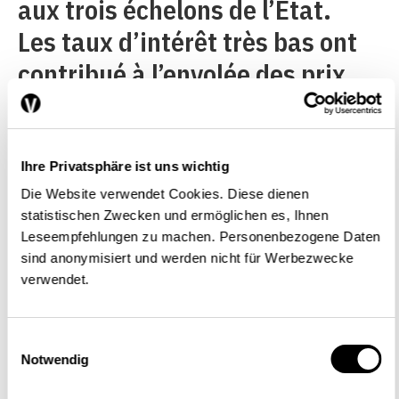
aux trois échelons de l’État.
Les taux d’intérêt très bas ont
contribué à l’envolée des prix.
Ceux-ci ont atteint dans
certaines régions des niveaux
très élevés, en particulier en ce
Ihre Privatsphäre ist uns wichtig
qui concerne les appartements
Die Website verwendet Cookies. Diese dienen
statistischen Zwecken und ermöglichen es, Ihnen
en propriété et les maisons
Leseempfehlungen zu machen. Personenbezogene Daten
individuelles. On ne pouvait
sind anonymisiert und werden nicht für Werbezwecke
verwendet.
plus exclure la formation d’une
bulle immobilière. Dans le
Einwilligungsauswahl
segment supérieur, on constate
Notwendig
toutefois dans certaines