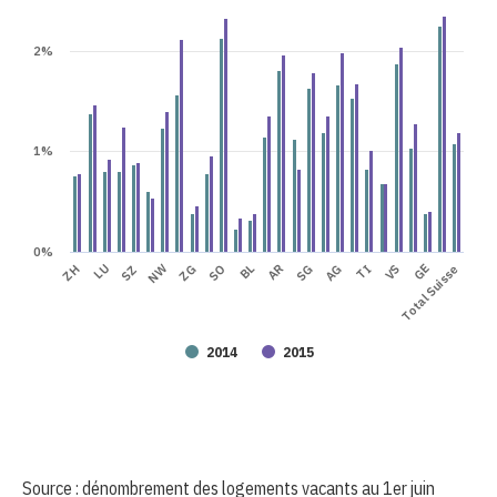
2%
1%
0%
NW
Total Suisse
GE
VS
AG
TI
SG
AR
BL
SO
ZG
SZ
LU
ZH
2014
2015
Source : dénombrement des logements vacants au 1er juin