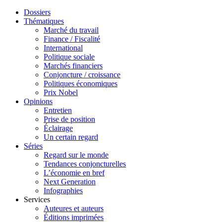
Dossiers
Thématiques
Marché du travail
Finance / Fiscalité
International
Politique sociale
Marchés financiers
Conjoncture / croissance
Politiques économiques
Prix Nobel
Opinions
Entretien
Prise de position
Éclairage
Un certain regard
Séries
Regard sur le monde
Tendances conjoncturelles
L’économie en bref
Next Generation
Infographies
Services
Auteures et auteurs
Éditions imprimées