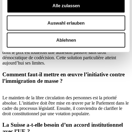
(Nomes)
Alle zulassen
Quelle importance revêtent les accords bilatéraux
pour la Suisse ?
Auswahl erlauben
Les bilatérales, qui constituent une troisième voie à côté de l’EEE et
Ablehnen
de l’adhésion intégrale, sont une solution transitoire dans notre
relation avec l’UE. Elles présentent des avantages économiques,
dont le prix est toutefois une adhésion passive sans droit
démocratique de codécision. Cette solution particulière atteint
aujourd’hui ses limites.
Comment faut-il mettre en œuvre l’initiative contre
l’immigration de masse ?
Le maintien de la libre circulation des personnes est la priorité
absolue. L’initiative doit être mise en œuvre par le Parlement dans le
cadre du processus législatif. Ensuite, il conviendra de clarifier le
droit constitutionnel par une votation populaire.
La Suisse a-t-elle besoin d’un accord institutionnel
avec l’UE ?