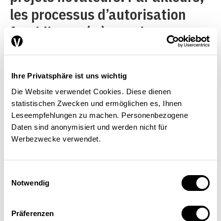
les processus d’autorisation
fastidieux génèrent des
problèmes, car les
investisseurs potentiels ne
Ihre Privatsphäre ist uns wichtig
peuvent pas maintenir
Die Website verwendet Cookies. Diese dienen
indéfiniment leur capital à
statistischen Zwecken und ermöglichen es, Ihnen
Leseempfehlungen zu machen. Personenbezogene
disposition.
Daten sind anonymisiert und werden nicht für
Werbezwecke verwendet.
Un terreau fertile en Suisse
Einwilligungsauswahl
Notwendig
Cependant, la Suisse est bien
positionnée dans le débat sur le
Präferenzen