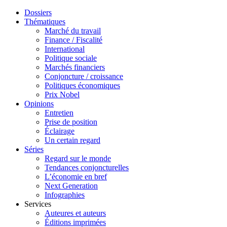
Dossiers
Thématiques
Marché du travail
Finance / Fiscalité
International
Politique sociale
Marchés financiers
Conjoncture / croissance
Politiques économiques
Prix Nobel
Opinions
Entretien
Prise de position
Éclairage
Un certain regard
Séries
Regard sur le monde
Tendances conjoncturelles
L’économie en bref
Next Generation
Infographies
Services
Auteures et auteurs
Éditions imprimées