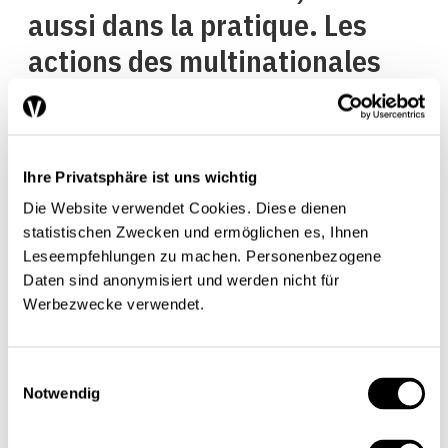
aussi dans la pratique. Les
actions des multinationales
sont négociées dans
différentes Bourses à travers
le monde. L’arbitrage permet
Ihre Privatsphäre ist uns wichtig
d’assurer que leur prix soit le
Die Website verwendet Cookies. Diese dienen
même pratiquement partout.
statistischen Zwecken und ermöglichen es, Ihnen
Leseempfehlungen zu machen. Personenbezogene
Daten sind anonymisiert und werden nicht für
L’efficacité des
Werbezwecke verwendet.
importations parallèles
Einwilligungsauswahl
Notwendig
Qu’est-ce que cela signifie