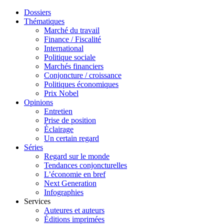
Dossiers
Thématiques
Marché du travail
Finance / Fiscalité
International
Politique sociale
Marchés financiers
Conjoncture / croissance
Politiques économiques
Prix Nobel
Opinions
Entretien
Prise de position
Éclairage
Un certain regard
Séries
Regard sur le monde
Tendances conjoncturelles
L’économie en bref
Next Generation
Infographies
Services
Auteures et auteurs
Éditions imprimées