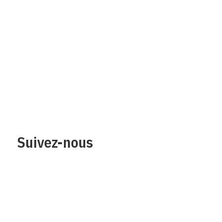
Qui sommes-nous?
Mentions legales
Contact
Protection des
données/Conditions
d’utilisation
Suivez-nous