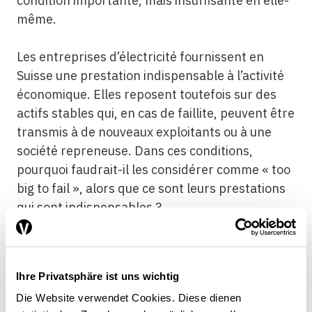
condition importante, mais insuffisante en elle-
même.
Les entreprises d’électricité fournissent en
Suisse une prestation indispensable à l’activité
économique. Elles reposent toutefois sur des
actifs stables qui, en cas de faillite, peuvent être
transmis à de nouveaux exploitants ou à une
société repreneuse. Dans ces conditions,
pourquoi faudrait-il les considérer comme « too
big to fail », alors que ce sont leurs prestations
qui sont indispensables ?
Le sauvetage par la Confédération d’entreprises
dont les actionnaires majoritaires sont des
Ihre Privatsphäre ist uns wichtig
cantons et des communes n’est pas comparable
Die Website verwendet Cookies. Diese dienen
avec celui de grandes banques. Les pertes qui