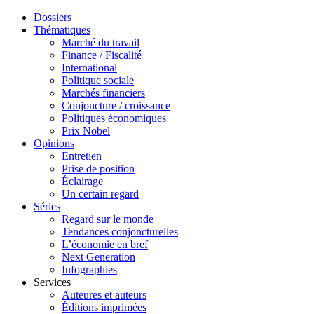
Dossiers
Thématiques
Marché du travail
Finance / Fiscalité
International
Politique sociale
Marchés financiers
Conjoncture / croissance
Politiques économiques
Prix Nobel
Opinions
Entretien
Prise de position
Éclairage
Un certain regard
Séries
Regard sur le monde
Tendances conjoncturelles
L’économie en bref
Next Generation
Infographies
Services
Auteures et auteurs
Éditions imprimées